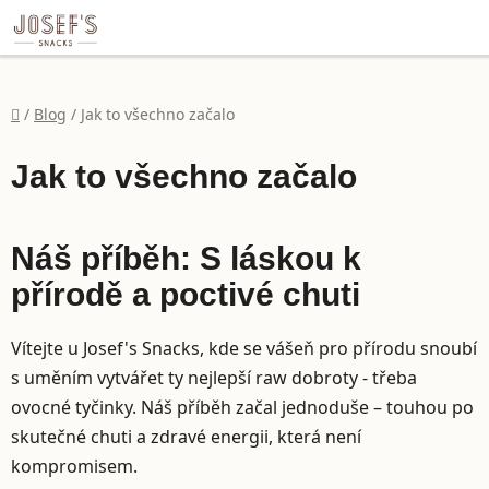
file:///C:/Users/dell/Desktop/Eli%C5%A1ka/SeedMix%20h
Přejít na obsah
Domů
/
Blog
/
Jak to všechno začalo
Jak to všechno začalo
Náš příběh: S láskou k
přírodě a poctivé chuti
Vítejte u Josef's Snacks, kde se vášeň pro přírodu snoubí
s uměním vytvářet ty nejlepší raw dobroty - třeba
ovocné tyčinky. Náš příběh začal jednoduše – touhou po
skutečné chuti a zdravé energii, která není
kompromisem.