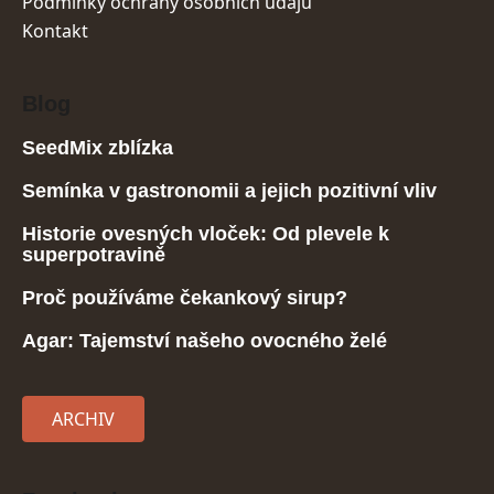
Podmínky ochrany osobních údajů
Kontakt
Blog
SeedMix zblízka
Semínka v gastronomii a jejich pozitivní vliv
Historie ovesných vloček: Od plevele k
superpotravině
Proč používáme čekankový sirup?
Agar: Tajemství našeho ovocného želé
ARCHIV