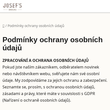
file:///C:/Users/dell/Desktop/Eli%C5%A1ka/SeedMix%20h
Přejít na obsah
Domů
/
Podmínky ochrany osobních údajů
Podmínky ochrany osobních
údajů
ZPRACOVÁNÍ A OCHRANA OSOBNÍCH ÚDAJŮ
Pokud jste naším zákazníkem, odběratelem novinek
nebo návštěvníkem webu, svěřujete nám své osobní
údaje. My zodpovídáme za jejich ochranu a zabezpečení.
Seznamte se, prosím, s ochranou osobních údajů,
zásadami a právy, které máte v souvislosti s GDPR
(Nařízení o ochraně osobních údajů).