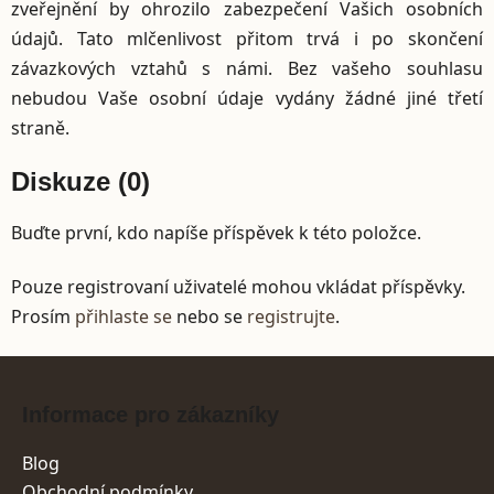
zveřejnění by ohrozilo zabezpečení Vašich osobních
údajů. Tato mlčenlivost přitom trvá i po skončení
závazkových vztahů s námi. Bez vašeho souhlasu
nebudou Vaše osobní údaje vydány žádné jiné třetí
straně.
Diskuze (0)
Buďte první, kdo napíše příspěvek k této položce.
Pouze registrovaní uživatelé mohou vkládat příspěvky.
Prosím
přihlaste se
nebo se
registrujte
.
Zápatí
Informace pro zákazníky
Blog
Obchodní podmínky