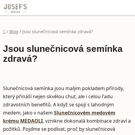
file:///C:/Users/dell/Desktop/Eli%C5%A1ka/SeedMix%20h
Přejít na obsah
Domů
/
Blog
/
Jsou slunečnicová semínka zdravá?
Jsou slunečnicová semínka
zdravá?
Slunečnicová semínka jsou malým pokladem přírody,
který přináší nejen skvělou chuť, ale i celou řadu
zdravotních benefitů. A když se spojí s lahodným
medem, jako v našem
Slunečnicovém medovém
krému MEDAOLI
, vznikne dokonalá kombinace zdraví a
požitků. Pojďme se podívat, proč by slunečnicová