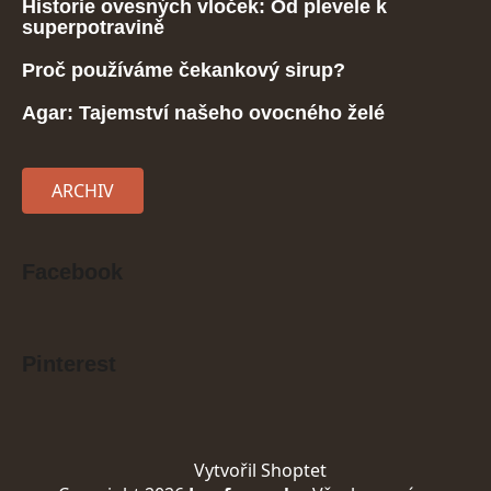
Historie ovesných vloček: Od plevele k
superpotravině
Proč používáme čekankový sirup?
Agar: Tajemství našeho ovocného želé
ARCHIV
Facebook
Pinterest
Vytvořil Shoptet