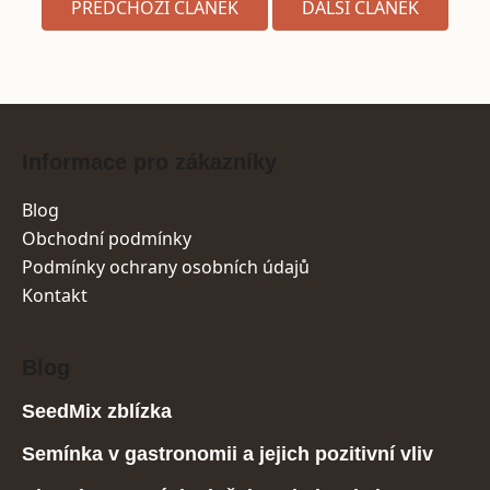
PŘEDCHOZÍ ČLÁNEK
DALŠÍ ČLÁNEK
Zápatí
Informace pro zákazníky
Blog
Obchodní podmínky
Podmínky ochrany osobních údajů
Kontakt
Blog
SeedMix zblízka
Semínka v gastronomii a jejich pozitivní vliv