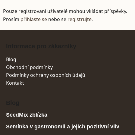
Pouze registrovaní uživatelé mohou vkládat příspěvky.
Prosím
přihlaste se
nebo se
registrujte
.
Zápatí
Informace pro zákazníky
Blog
Obchodní podmínky
Podmínky ochrany osobních údajů
Kontakt
Blog
SeedMix zblízka
Semínka v gastronomii a jejich pozitivní vliv