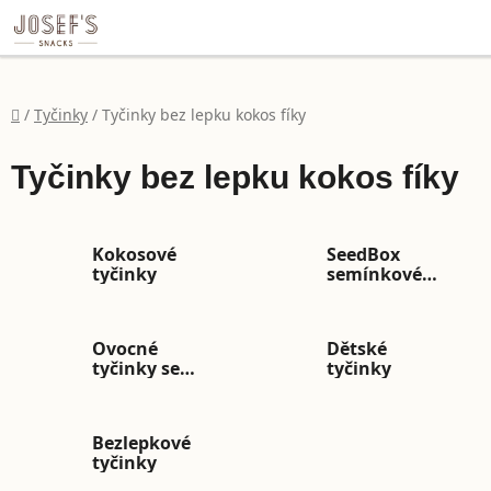
file:///C:/Users/dell/Desktop/Eli%C5%A1ka/SeedMix%20h
Přejít na obsah
Domů
/
Tyčinky
/
Tyčinky bez lepku kokos fíky
Tyčinky bez lepku kokos fíky
Kokosové
SeedBox
tyčinky
semínkové
tyčinky
Ovocné
Dětské
tyčinky se
tyčinky
slunečnicovou
pastou
Bezlepkové
tyčinky