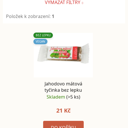
VYMAZAT FILTRY
Položek k zobrazení:
1
Výpis produktů
BEZ LEPKU
VEGAN
Jahodovo mátová
tyčinka bez lepku
Skladem
(>5 ks)
21 Kč
DO KOŠÍKU