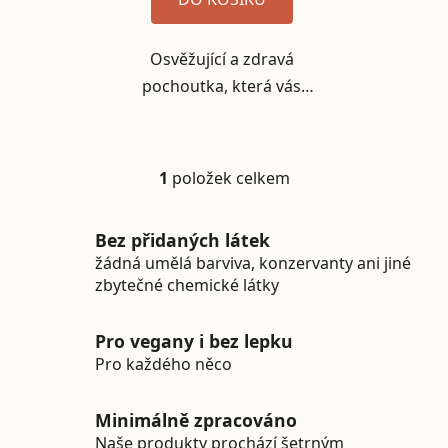
Osvěžující a zdravá
pochoutka, která vás
nabije energií a potěší
vaše chuťové buňky.
Naše jahodovo-mátová
1
položek celkem
Ovládací prvky výpisu
tyčinka je přesně to, co
potřebujete! Je plná
Bez přidaných látek
přírodních ingrediencí
žádná umělá barviva, konzervanty ani jiné
a...
zbytečné chemické látky
Pro vegany i bez lepku
Pro každého něco
Minimálně zpracováno
Naše produkty prochází šetrným