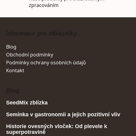
zpracováním
Zápatí
Informace pro zákazníky
Blog
Obchodní podmínky
Podmínky ochrany osobních údajů
Kontakt
Blog
SeedMix zblízka
Semínka v gastronomii a jejich pozitivní vliv
Historie ovesných vloček: Od plevele k
superpotravině