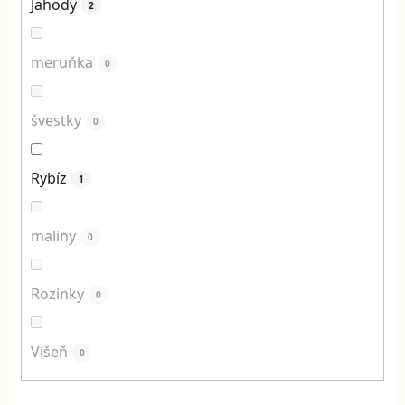
Jahody
2
meruňka
0
švestky
0
Rybíz
1
maliny
0
Rozinky
0
Višeň
0