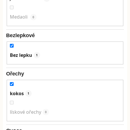
Medaoli
0
Bezlepkové
Bez lepku
1
Ořechy
kokos
1
lískové ořechy
0