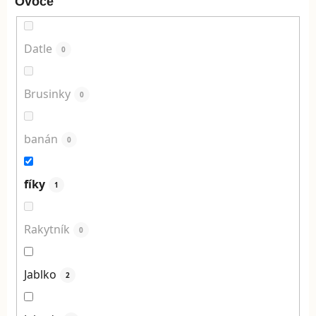
Ovoce
Datle
0
Brusinky
0
banán
0
fíky
1
Rakytník
0
Jablko
2