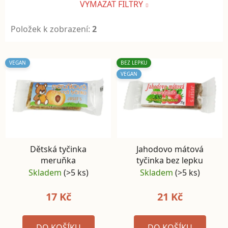
VYMAZAT FILTRY
Položek k zobrazení:
2
Výpis produktů
VEGAN
BEZ LEPKU
VEGAN
Dětská tyčinka
Jahodovo mátová
meruňka
tyčinka bez lepku
Skladem
(>5 ks)
Skladem
(>5 ks)
17 Kč
21 Kč
DO KOŠÍKU
DO KOŠÍKU