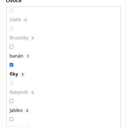
Ovoce
Datle
0
Brusinky
0
banán
1
fíky
2
Rakytník
0
Jablko
2