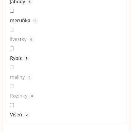
Jahody
3
meruňka
1
švestky
0
Rybíz
1
maliny
0
Rozinky
0
Višeň
2