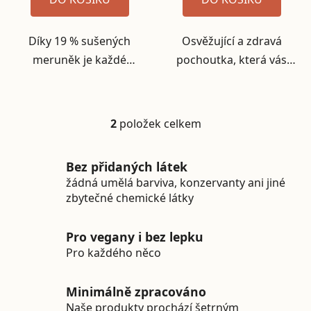
Díky 19 % sušených
Osvěžující a zdravá
meruněk je každé
pochoutka, která vás
sousto plné sladké a
nabije energií a potěší
šťavnaté ovocné chuti,
vaše chuťové buňky.
kterou děti prostě
Naše jahodovo-mátová
2
položek celkem
Ovládací prvky výpisu
zbožňují. Meruňky jsou
tyčinka je přesně to, co
skvěle doplněny fíkovou
potřebujete! Je plná
Bez přidaných látek
pastou pro ještě bohatší
přírodních ingrediencí
žádná umělá barviva, konzervanty ani jiné
chuť.
a...
zbytečné chemické látky
Pro vegany i bez lepku
Pro každého něco
Minimálně zpracováno
Naše produkty prochází šetrným