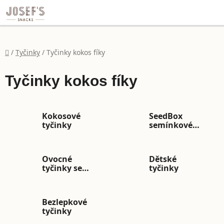
file:///C:/Users/dell/Desktop/Eli%C5%A1ka/SeedMix%20h
Přejít na obsah
Domů
/
Tyčinky
/
Tyčinky kokos fíky
Tyčinky kokos fíky
Kokosové
SeedBox
tyčinky
semínkové
tyčinky
Ovocné
Dětské
tyčinky se
tyčinky
slunečnicovou
pastou
Bezlepkové
tyčinky