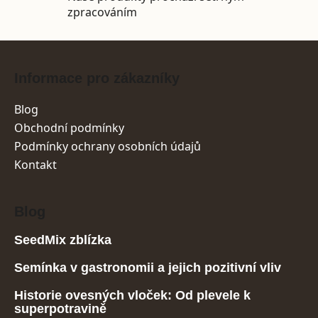
zpracováním
Zápatí
Informace pro zákazníky
Blog
Obchodní podmínky
Podmínky ochrany osobních údajů
Kontakt
Blog
SeedMix zblízka
Semínka v gastronomii a jejich pozitivní vliv
Historie ovesných vloček: Od plevele k
superpotravině